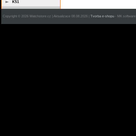
K51
Copyright © 2026 Watchstore.cz | Aktualizace 08.08.2026 |
Tvorba e-shopu
- MK software 