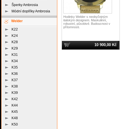
Šperky Ambrosia
Módní doplňky Ambrosia
Hodinky Welder s neobyčejným
italským designem. Maskulinní,
Welder
robustní, působivé. Budoucnost v
přítomnosti.
K22
K24
K28
10 900,00 Kč
K29
K31
K34
K35
K36
K37
K38
K39
K42
K44
K45
K48
K50