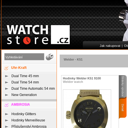
Jak nakupovat
|
Ob
Welder
-
K51
Uhr-Kraft
Dual Time 45 mm
Hodinky Welder K51 9100
Welder watch
Dual Time 54 mm
Dual Time Automatic 54 mm
New Generation
AMBROSIA
Hodinky Glitters
Hodinky Merveilleuse
Příslušenství Ambrosia