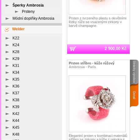
Šperky Ambrosia
Prsteny
Prsten z tvrzeného plastu s okvětními
Módní doplňky Ambrosia
lístky růže se vsazenými zirkony v
barvě champagne.
Welder
K22
K24
2 900,00 Kč
K28
K29
Prsten stříbro - kůže růžový
K31
Ambrosia - Paris
K34
K35
K36
K37
K38
K39
K42
K44
K45
K48
Elegantní prsten v kombinaci materiálů
stříbro se zirkony a kůže z rejnoka s