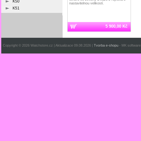
K50
nastavitelnou velikostí.
K51
5 900,00 Kč
Copyright © 2026 Watchstore.cz | Aktualizace 09.08.2026 |
Tvorba e-shopu
- MK software 